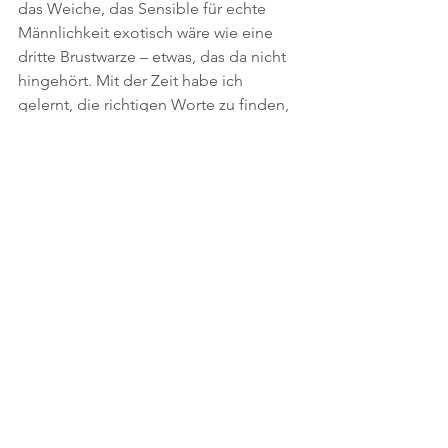
das Weiche, das Sensible für echte 
Männlichkeit exotisch wäre wie eine 
dritte Brustwarze – etwas, das da nicht 
hingehört. Mit der Zeit habe ich 
gelernt, die richtigen Worte zu finden, 
um auszudrücken, was in mir vorgeht.
     Was dann passierte, war, dass das 
Pendel stark in die andere Richtung 
ausschlug und ich eine Zeit lang die 
Qualitäten ignorierte – und auf eine Art 
sogar ablehnte – die einen Mann 
nunmal auch ausmachen: Kraft, 
Dominanz, vielleicht eine gewisse 
Unverwüstlichkeit.
    Heute ist Männlichkeit für mich 
vielseitig. Wie ein Buffet, von dem sich 
jeder nehmen darf, was er probieren 
möchte. Mag sein, dass das nicht allen 
schmeckt, aber den Vorstellungen 