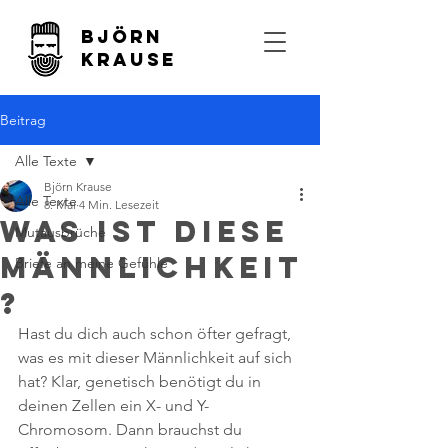
Björn
Krause
Beitrag
Alle Texte
Björn Krause
Alle Texte
8. Mai
4 Min. Lesezeit
Was ist diese
Mutausbrüche
Männlichkeit
Briefe an meine Gefühle
?
Hast du dich auch schon öfter gefragt, 
was es mit dieser Männlichkeit auf sich 
hat? Klar, genetisch benötigt du in 
deinen Zellen ein X- und Y-
Chromosom. Dann brauchst du 